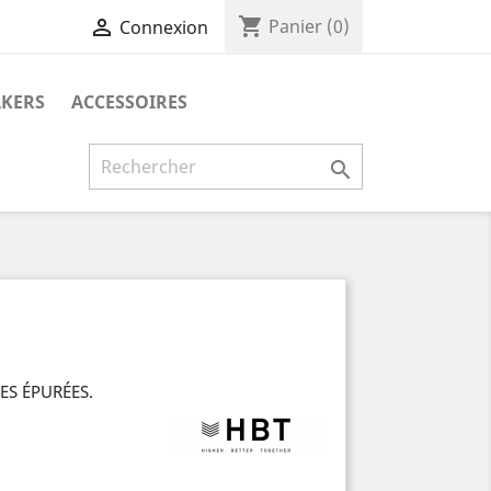
shopping_cart

Panier
(0)
Connexion
AKERS
ACCESSOIRES

ES ÉPURÉES.