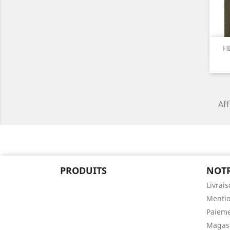
H
Aff
PRODUITS
NOTR
Livrai
Mentio
Paieme
Magas