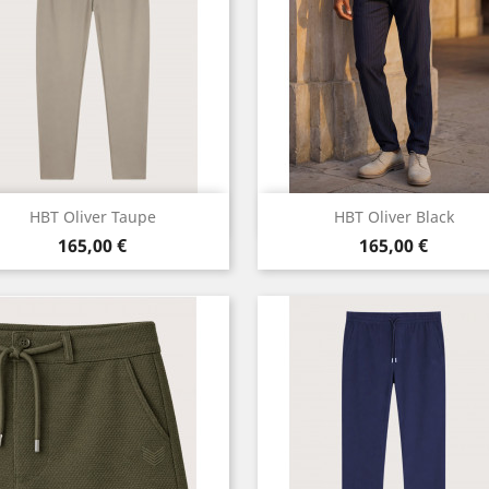
Aperçu rapide
Aperçu rapide


HBT Oliver Taupe
HBT Oliver Black
Prix
Prix
Noir
165,00 €
165,00 €