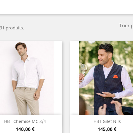
Trier 
 31 produits.
Aperçu rapide
Aperçu rapide


HBT Chemise MC 3/4
HBT Gilet Nils
Prix
Prix
Noir
140,00 €
145,00 €