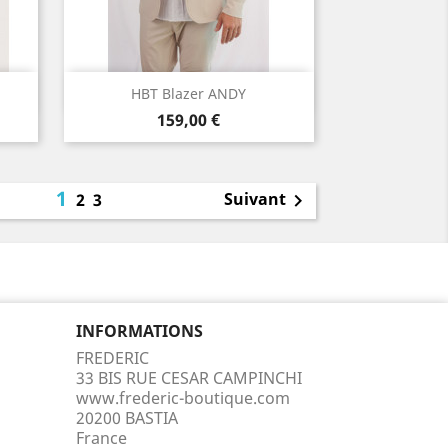
Aperçu rapide

HBT Blazer ANDY
Prix
Beige
159,00 €
1
Suivant
2
3

INFORMATIONS
FREDERIC
33 BIS RUE CESAR CAMPINCHI
www.frederic-boutique.com
20200 BASTIA
France