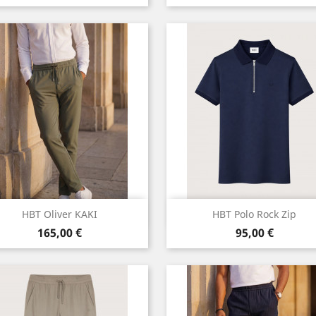
Aperçu rapide
Aperçu rapide


HBT Oliver KAKI
HBT Polo Rock Zip
Prix
Prix
Kaki
Marine
165,00 €
95,00 €