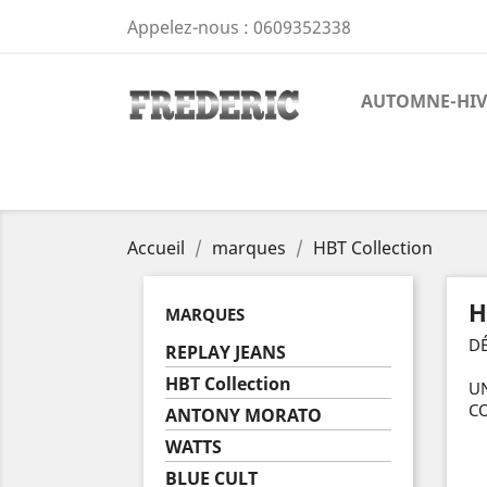
Appelez-nous :
0609352338
AUTOMNE-HIV
Accueil
marques
HBT Collection
H
MARQUES
D
REPLAY JEANS
HBT Collection
UN
CO
ANTONY MORATO
WATTS
BLUE CULT