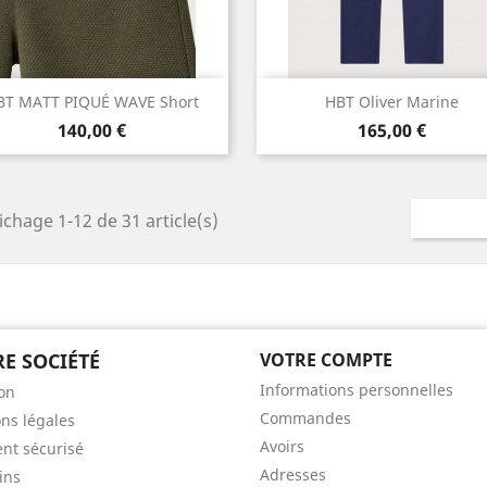
Aperçu rapide
Aperçu rapide


BT MATT PIQUÉ WAVE Short
HBT Oliver Marine
Prix
Prix
Kaki
Marine
140,00 €
165,00 €
ichage 1-12 de 31 article(s)
E SOCIÉTÉ
VOTRE COMPTE
Informations personnelles
son
Commandes
ns légales
Avoirs
nt sécurisé
Adresses
ins