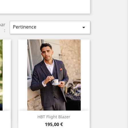
par
Pertinence

:
Aperçu rapide

HBT Flight Blazer
Prix
Noir
195,00 €