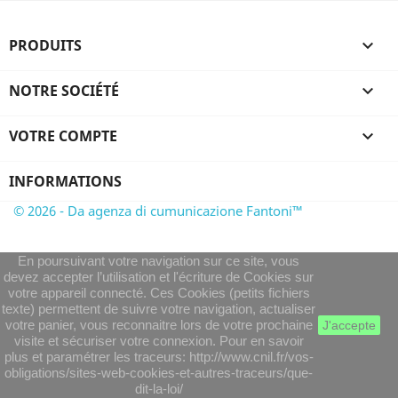
PRODUITS

NOTRE SOCIÉTÉ

VOTRE COMPTE

INFORMATIONS
© 2026 - Da agenza di cumunicazione Fantoni™
En poursuivant votre navigation sur ce site, vous
devez accepter l’utilisation et l'écriture de Cookies sur
votre appareil connecté. Ces Cookies (petits fichiers
texte) permettent de suivre votre navigation, actualiser
votre panier, vous reconnaitre lors de votre prochaine
J'accepte
visite et sécuriser votre connexion. Pour en savoir
plus et paramétrer les traceurs: http://www.cnil.fr/vos-
obligations/sites-web-cookies-et-autres-traceurs/que-
dit-la-loi/