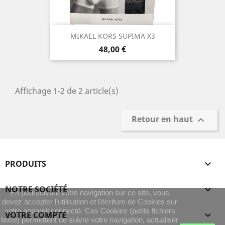
MIKAEL KORS SUPIMA X3
Prix
48,00 €
Affichage 1-2 de 2 article(s)
Retour en haut

PRODUITS

NOTRE SOCIÉTÉ

En poursuivant votre navigation sur ce site, vous
devez accepter l’utilisation et l'écriture de Cookies sur
votre appareil connecté. Ces Cookies (petits fichiers
VOTRE COMPTE

texte) permettent de suivre votre navigation, actualiser