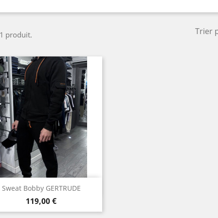
Trier 
 1 produit.
Aperçu rapide

Sweat Bobby GERTRUDE
Prix
119,00 €