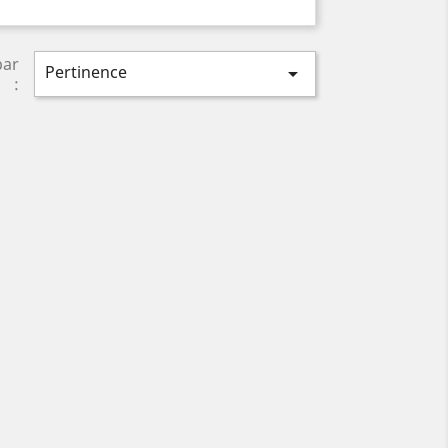
par
Pertinence

: