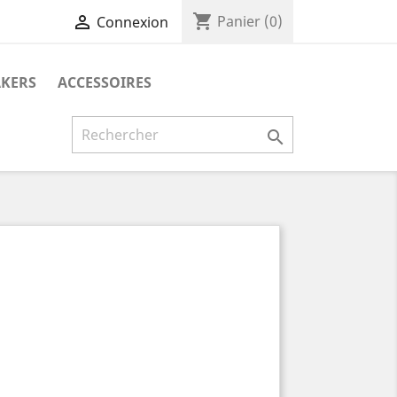
shopping_cart

Panier
(0)
Connexion
AKERS
ACCESSOIRES
