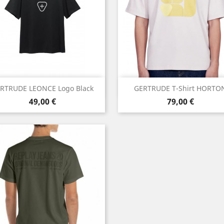
Aperçu rapide
Aperçu rapide


RTRUDE LEONCE Logo Black
GERTRUDE T-Shirt HORTO
Prix
Prix
49,00 €
79,00 €