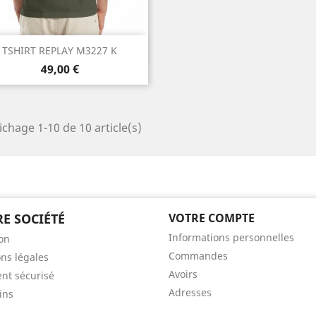
Aperçu rapide

TSHIRT REPLAY M3227 K
Prix
Kaki
49,00 €
ichage 1-10 de 10 article(s)
E SOCIÉTÉ
VOTRE COMPTE
Informations personnelles
son
Commandes
ns légales
Avoirs
nt sécurisé
Adresses
ins