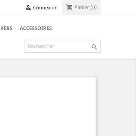
shopping_cart

Panier
(0)
Connexion
AKERS
ACCESSOIRES
