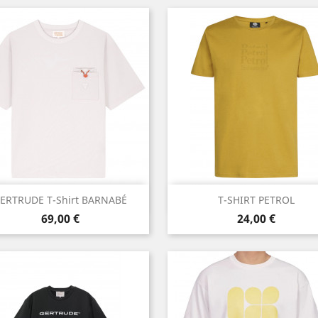
Aperçu rapide
Aperçu rapide


ERTRUDE T-Shirt BARNABÉ
T-SHIRT PETROL
Prix
Prix
Blanc
Jaune
69,00 €
24,00 €