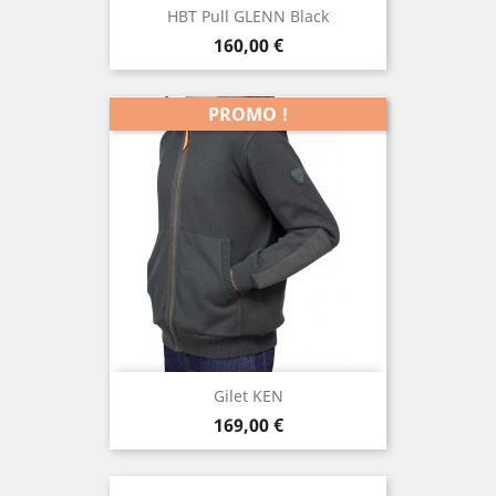
HBT Pull GLENN Black
Prix
160,00 €
PROMO !
Gilet KEN
Prix
169,00 €